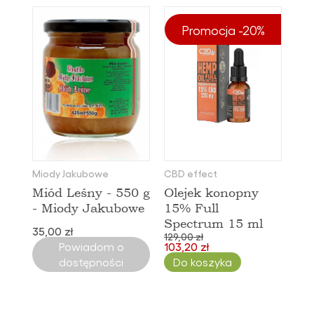
Promocja -20%
Miody Jakubowe
CBD effect
Miód Leśny - 550 g
Olejek konopny
- Miody Jakubowe
15% Full
Spectrum 15 ml
35,00 zł
129,00 zł
Powiadom o
103,20 zł
dostępności
Do koszyka