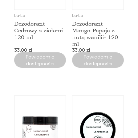
La∙Le
La∙Le
Dezodorant -
Dezodorant -
Cedrowy z ziołami-
Mango-Papaja z
120 ml
nutą wanilii- 120
ml
33,00 zł
33,00 zł
Powiadom o
Powiadom o
dostępności
dostępności