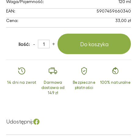
Waga/Pojemność:
120 ml
EAN:
5907459660340
Cena:
33,00 zł
-
+
Do koszyka
Ilość:
14 dni na zwrot
Darmowa
Bezpieczne
100% naturalne
dostawa od
płatności
149 zł
Udostępnij: