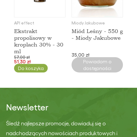
API effect
Miody Jakubowe
Ekstrakt
Miód Leśny - 550 g
propolisowy w
- Miody Jakubowe
kroplach 30% - 30
ml
35,00 zł
57,00 zł
51,30 zł
Powiadom o
Do koszyka
dostępności
Newsletter
Śledź najlepsze promocje, dowiaduj się o
nadchodzących nowościach produktowych i