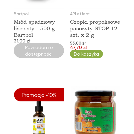
Bartpol
API effect
Miód spadziowy
Czopki propolisowe
liściasty - 500 g -
pasożyty STOP 12
Bartpol
szt. x 2 g
31,00 zł
53,00 zł
Powiadom o
47,70 zł
dostępności
Do koszyka
Promocja -10%