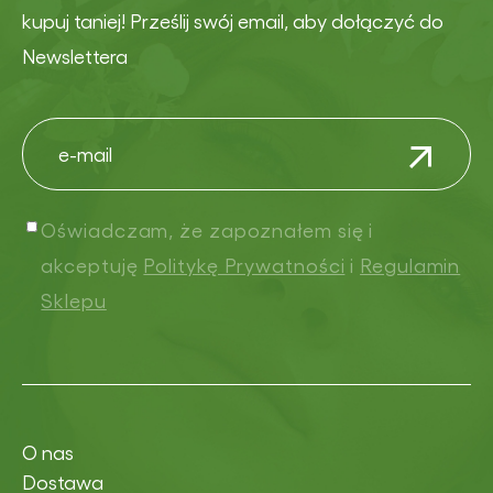
kupuj taniej! Prześlij swój email, aby dołączyć do
Newslettera
Oświadczam, że zapoznałem się i
akceptuję
Politykę Prywatności
i
Regulamin
Sklepu
O nas
Dostawa