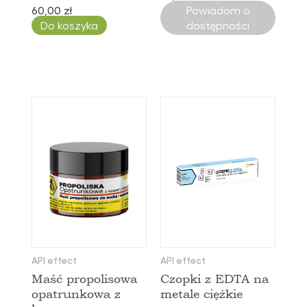
60,00 zł
Powiadom o
Do koszyka
dostępności
API effect
API effect
Maść propolisowa
Czopki z EDTA na
opatrunkowa z
metale ciężkie