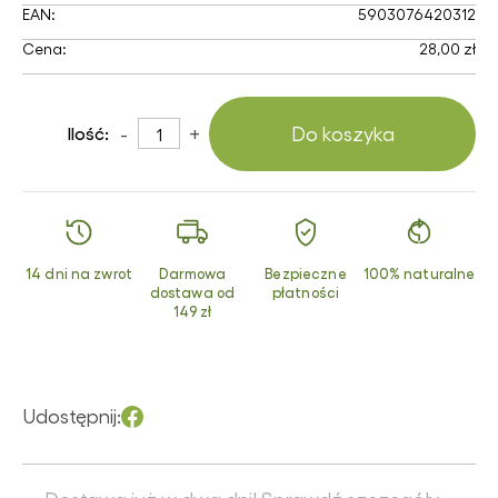
EAN:
5903076420312
Cena:
28,00 zł
-
+
Do koszyka
Ilość:
14 dni na zwrot
Darmowa
Bezpieczne
100% naturalne
dostawa od
płatności
149 zł
Udostępnij: