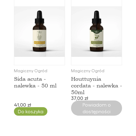
Magiczny Ogród
Magiczny Ogród
Sida acuta -
Houttuynia
nalewka - 50 ml
cordata - nalewka -
50ml
37,00 zł
41,00 zł
Powiadom o
Do koszyka
dostępności