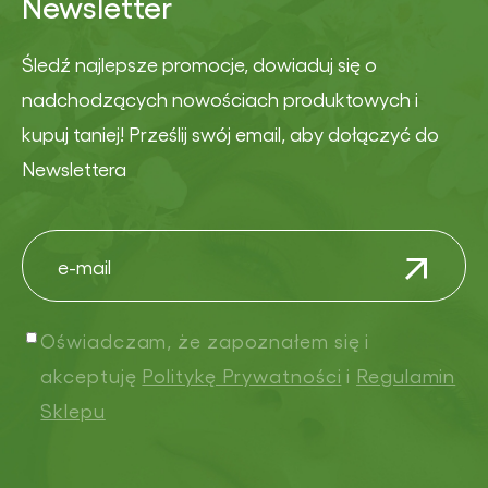
Newsletter
Śledź najlepsze promocje, dowiaduj się o
nadchodzących nowościach produktowych i
kupuj taniej! Prześlij swój email, aby dołączyć do
Newslettera
Oświadczam, że zapoznałem się i
akceptuję
Politykę Prywatności
i
Regulamin
Sklepu